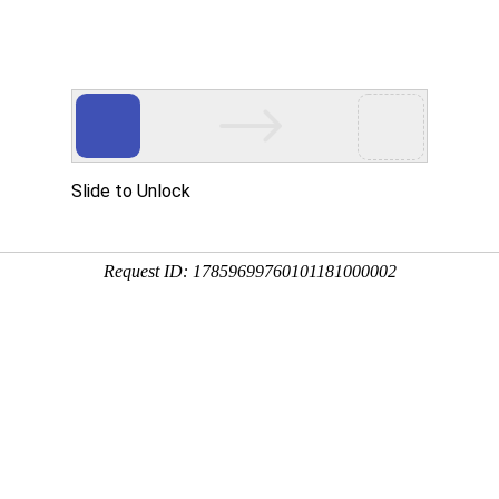
关于南宫NG28
产品服务
新闻资讯
技术服务
EGFR基因突变检测试剂
法）
产品规格 : 24T
储存条件 : -20±5℃避光保存
国械注准 20153401131。本产品用于定性